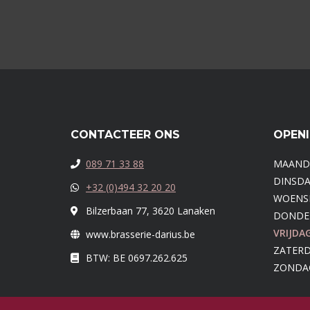
CONTACTEER ONS
OPEN
089 71 33 88
MAAND
DINSD
+32 (0)494 32 20 20
WOENS
Bilzerbaan 77, 3620 Lanaken
DONDE
VRIJDA
www.brasserie-darius.be
ZATER
BTW: BE 0697.262.625
ZONDA